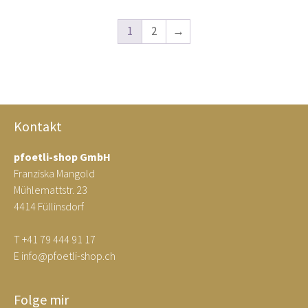
Varianten
auf.
1
2
→
Die
Optionen
können
auf
der
Kontakt
Produktseite
gewählt
pfoetli-shop GmbH
werden
Franziska Mangold
Mühlemattstr. 23
4414 Füllinsdorf
T
+41 79 444 91 17
E
info@pfoetli-shop.ch
Folge mir