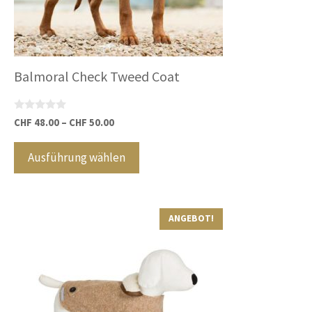
werden
Balmoral Check Tweed Coat
0
CHF
48.00
–
CHF
50.00
v
Dieses
o
n
Produkt
Ausführung wählen
5
weist
mehrere
Varianten
ANGEBOT!
auf.
Die
Optionen
können
auf