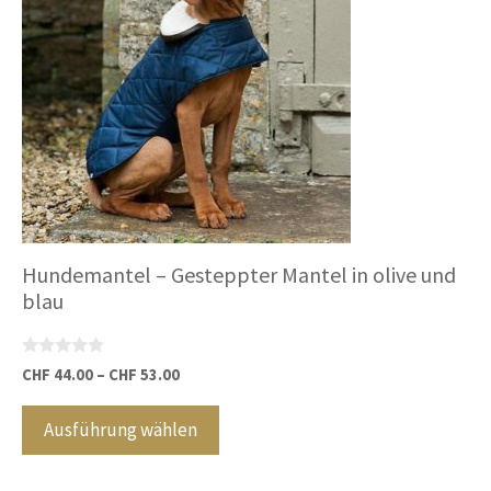
können
auf
der
Produktseite
gewählt
werden
Hundemantel – Gesteppter Mantel in olive und
blau
0
CHF
44.00
–
CHF
53.00
v
Dieses
o
n
Produkt
Ausführung wählen
5
weist
mehrere