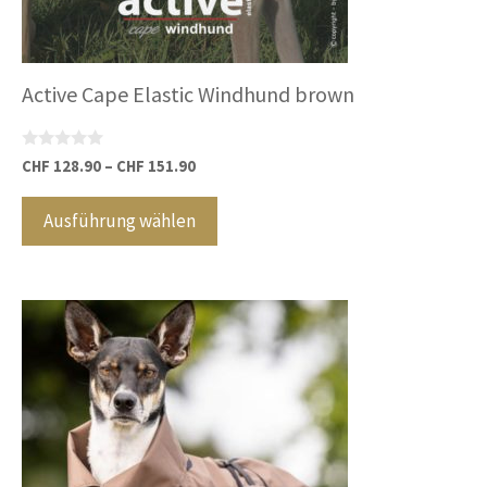
Active Cape Elastic Windhund brown
0
CHF
128.90
–
CHF
151.90
v
Dieses
o
n
Produkt
Ausführung wählen
5
weist
mehrere
Varianten
auf.
Die
Optionen
können
auf
der