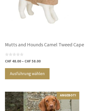
der
Produktseite
gewählt
werden
Mutts and Hounds Camel Tweed Cape
0
CHF
48.00
–
CHF
58.00
v
Dieses
o
n
Produkt
Ausführung wählen
5
weist
mehrere
Varianten
ANGEBOT!
auf.
Die
Optionen