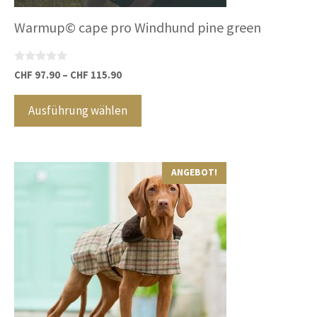
Warmup© cape pro Windhund pine green
0
CHF
97.90
–
CHF
115.90
v
Dieses
o
n
Produkt
Ausführung wählen
5
weist
mehrere
Varianten
ANGEBOT!
auf.
Die
Optionen
können
auf
der
Produktseite
gewählt