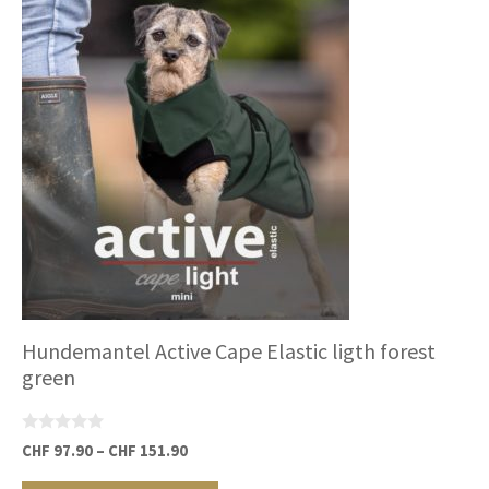
auf.
Die
Optionen
können
auf
der
Produktseite
gewählt
werden
Hundemantel Active Cape Elastic ligth forest
green
0
CHF
97.90
–
CHF
151.90
v
Dieses
o