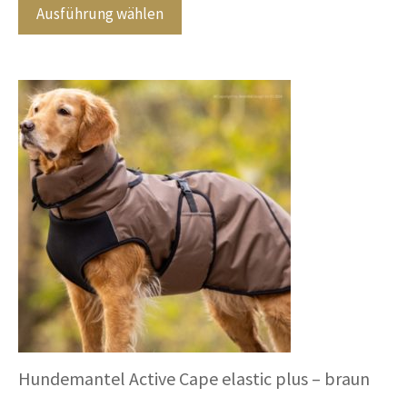
n
Produkt
Ausführung wählen
5
weist
mehrere
Varianten
auf.
Die
Optionen
können
auf
der
Produktseite
gewählt
werden
Hundemantel Active Cape elastic plus – braun