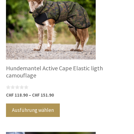
auf
der
Produktseite
gewählt
werden
Hundemantel Active Cape Elastic ligth
camouflage
0
CHF
118.90
–
CHF
151.90
v
Dieses
o
n
Produkt
Ausführung wählen
5
weist
mehrere
Varianten