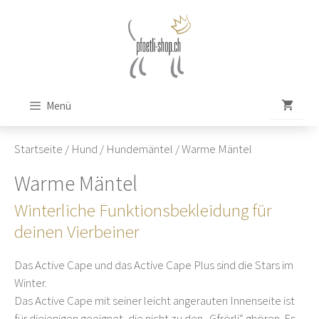
Zum
Inhalt
springen
Menü
Startseite
/
Hund
/
Hundemäntel
/ Warme Mäntel
Warme Mäntel
Winterliche Funktionsbekleidung für
deinen Vierbeiner
Das Active Cape und das Active Cape Plus sind die Stars im
Winter.
Das Active Cape mit seiner leicht angerauten Innenseite ist
für diejenigen geeignet, die nicht zu den „Gfrörli“ ghören. Es