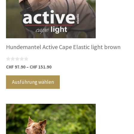
Produktseite
gewählt
werden
Hundemantel Active Cape Elastic light brown
0
CHF
97.90
–
CHF
151.90
v
Dieses
o
n
Produkt
Ausführung wählen
5
weist
mehrere
Varianten
auf.
Die
Optionen
können