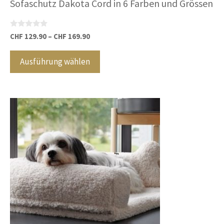
Sofaschutz Dakota Cord in 6 Farben und Grössen
0
CHF
129.90
–
CHF
169.90
v
Dieses
o
n
Produkt
Ausführung wählen
5
weist
mehrere
Varianten
auf.
Die
Optionen
können
auf
der
Produktseite
gewählt
werden