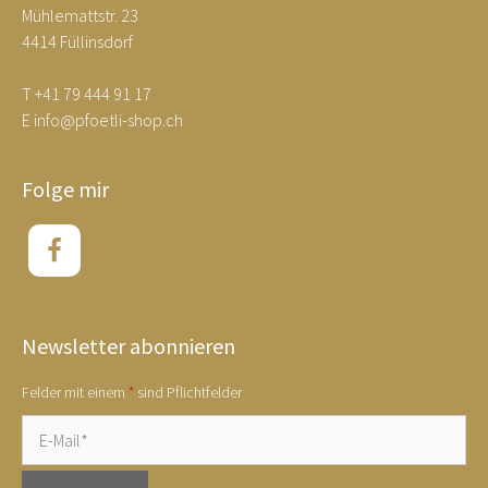
Mühlemattstr. 23
Produktseite
4414 Füllinsdorf
gewählt
werden
T
+41 79 444 91 17
E
info@pfoetli-shop.ch
Folge mir
Newsletter abonnieren
Felder mit einem
*
sind Pflichtfelder