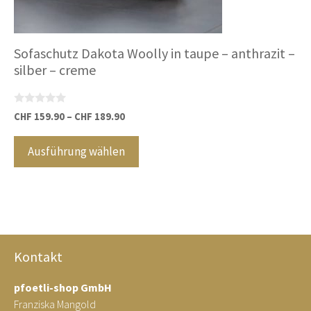
Sofaschutz Dakota Woolly in taupe – anthrazit –
silber – creme
0
CHF
159.90
–
CHF
189.90
v
Dieses
o
n
Produkt
Ausführung wählen
5
weist
mehrere
Varianten
auf.
Die
Optionen
Kontakt
können
pfoetli-shop GmbH
auf
Franziska Mangold
der