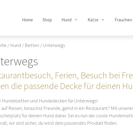
Home
Shop
Hund
Katze
Frauchen
eite
/
Hund
/
Betten
/ Unterwegs
terwegs
taurantbesuch, Ferien, Besuch bei Fr
en die passende Decke für deinen H
 Hundebetten und Hundedecken für Unterwegs!
t auf Reisen, besuchst Freunde, gehst in ein Restaurant? Mit unsere
schelplatz für deinen Hund dabei. Sei es nun die coole Hundema
all, wir sind sicher, du wirst dein passendes Produkt finden.