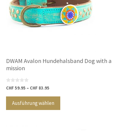
der
Produktseite
gewählt
werden
DWAM Avalon Hundehalsband Dog with a
mission
0
CHF
59.95
–
CHF
83.95
v
Dieses
o
n
Produkt
Ausführung wählen
5
weist
mehrere
Varianten
auf.