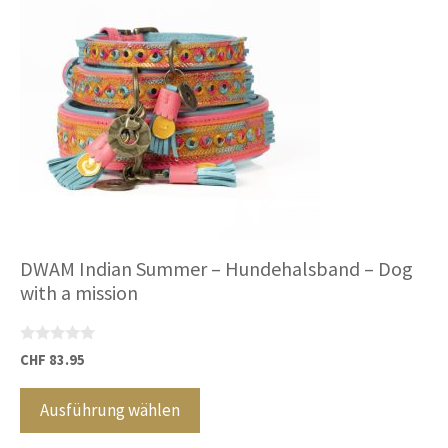
Optionen
können
auf
der
Produktseite
gewählt
werden
DWAM Indian Summer – Hundehalsband – Dog
with a mission
0
CHF
83.95
v
Dieses
o
n
Produkt
Ausführung wählen
5
weist