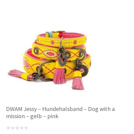
mehrere
Varianten
auf.
Die
Optionen
können
auf
der
Produktseite
gewählt
werden
DWAM Jessy – Hundehalsband – Dog with a
mission – gelb – pink
0