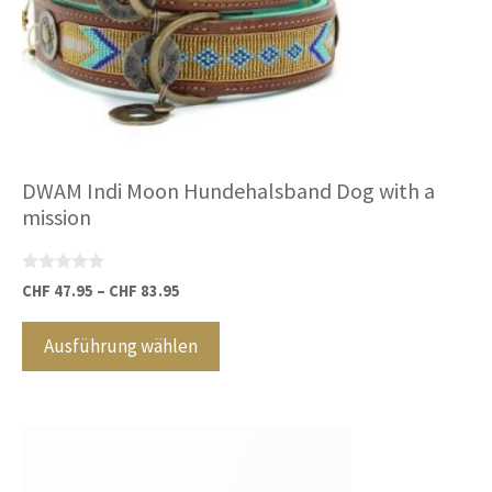
Produktseite
gewählt
werden
DWAM Indi Moon Hundehalsband Dog with a
mission
0
CHF
47.95
–
CHF
83.95
v
Dieses
o
n
Produkt
Ausführung wählen
5
weist
mehrere
Varianten
auf.
Die