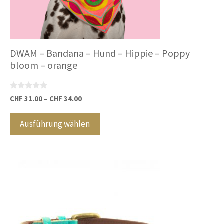
DWAM – Bandana – Hund – Hippie – Poppy
bloom – orange
0
CHF
31.00
–
CHF
34.00
v
Dieses
o
n
Produkt
Ausführung wählen
5
weist
mehrere
Varianten
auf.
Die
Optionen
können
auf