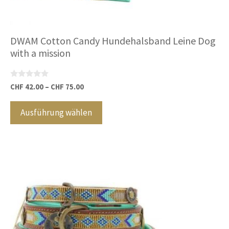
werden
DWAM Cotton Candy Hundehalsband Leine Dog
with a mission
0
CHF
42.00
–
CHF
75.00
v
Dieses
o
n
Produkt
Ausführung wählen
5
weist
mehrere
Varianten
auf.
Die
Optionen
können
auf
der