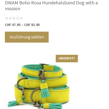
DWAM Boho Rosa Hundehalsband Dog with a
mission
0
CHF
47.95
–
CHF
83.95
v
Dieses
o
n
Produkt
Ausführung wählen
5
weist
mehrere
Varianten
ANGEBOT!
auf.
Die
Optionen
können
auf
der
Produktseite
gewählt