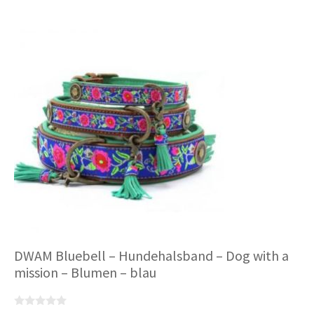
mehrere
Varianten
auf.
Die
Optionen
können
auf
der
Produktseite
gewählt
werden
DWAM Bluebell – Hundehalsband – Dog with a
mission – Blumen – blau