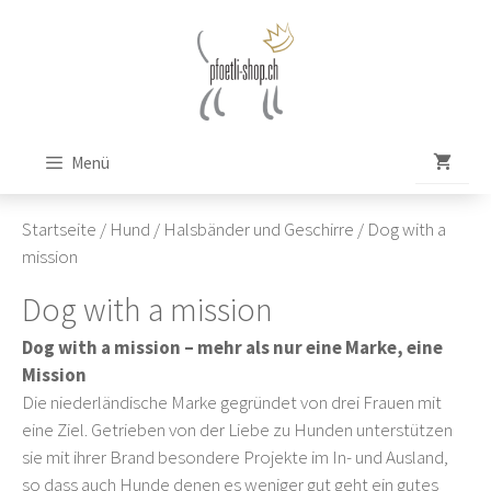
Zum
Inhalt
springen
Menü
Startseite
/
Hund
/
Halsbänder und Geschirre
/ Dog with a
mission
Dog with a mission
Dog with a mission – mehr als nur eine Marke, eine
Mission
Die niederländische Marke gegründet von drei Frauen mit
eine Ziel. Getrieben von der Liebe zu Hunden unterstützen
sie mit ihrer Brand besondere Projekte im In- und Ausland,
so dass auch Hunde denen es weniger gut geht ein gutes