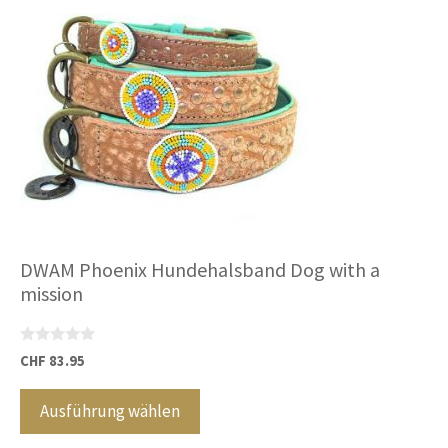
Die
Optionen
können
auf
der
Produktseite
gewählt
werden
DWAM Phoenix Hundehalsband Dog with a
mission
0
CHF
83.95
v
Dieses
o
n
Produkt
Ausführung wählen
5
weist