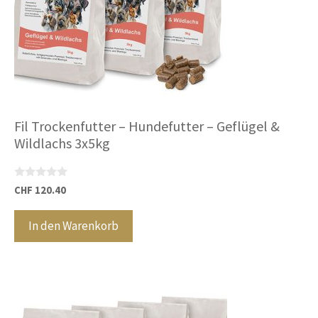
Fil Trockenfutter – Hundefutter – Geflügel &
Wildlachs 3x5kg
0
CHF
120.40
v
o
n
In den Warenkorb
5