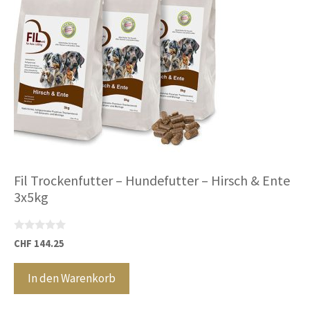
Fil Trockenfutter – Hundefutter – Hirsch & Ente
3x5kg
0
CHF
144.25
v
o
n
In den Warenkorb
5