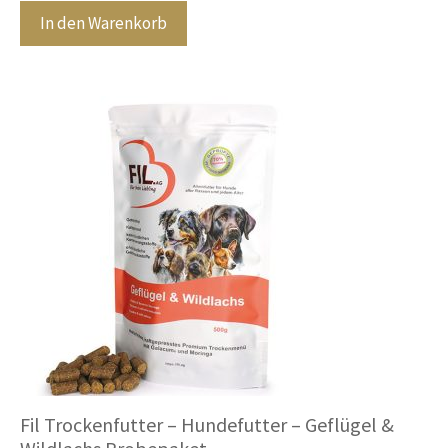
n
In den Warenkorb
5
Fil Trockenfutter – Hundefutter – Geflügel &