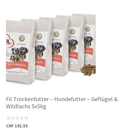
Fil Trockenfutter – Hundefutter – Geflügel &
Wildlachs 5x5kg
0
CHF
191.55
v
o