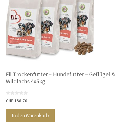
Fil Trockenfutter – Hundefutter – Geflügel &
Wildlachs 4x5kg
0
CHF
158.70
v
o
n
In den Warenkorb
5