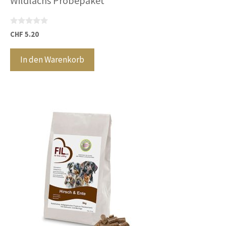
Wildlachs Probepaket
0
CHF
5.20
v
o
n
In den Warenkorb
5