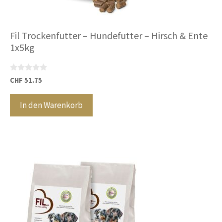
Fil Trockenfutter – Hundefutter – Hirsch & Ente
1x5kg
0
CHF
51.75
v
o
n
In den Warenkorb
5