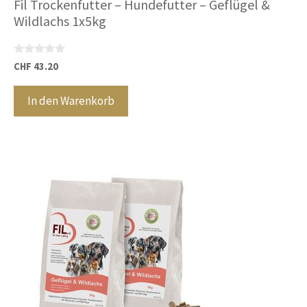
Fil Trockenfutter – Hundefutter – Geflügel &
Wildlachs 1x5kg
0
CHF
43.20
v
o
n
In den Warenkorb
5