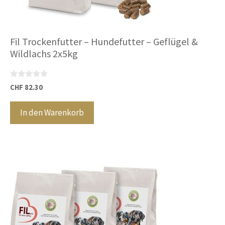
Fil Trockenfutter – Hundefutter – Geflügel &
Wildlachs 2x5kg
0
CHF
82.30
v
o
n
In den Warenkorb
5