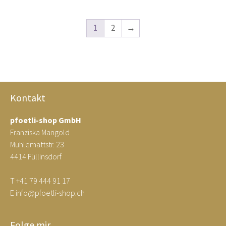
1
2
→
Kontakt
pfoetli-shop GmbH
Franziska Mangold
Mühlemattstr. 23
4414 Füllinsdorf
T
+41 79 444 91 17
E
info@pfoetli-shop.ch
Folge mir