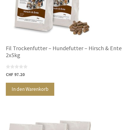
Fil Trockenfutter – Hundefutter – Hirsch & Ente
2x5kg
0
CHF
97.20
v
o
n
In den Warenkorb
5