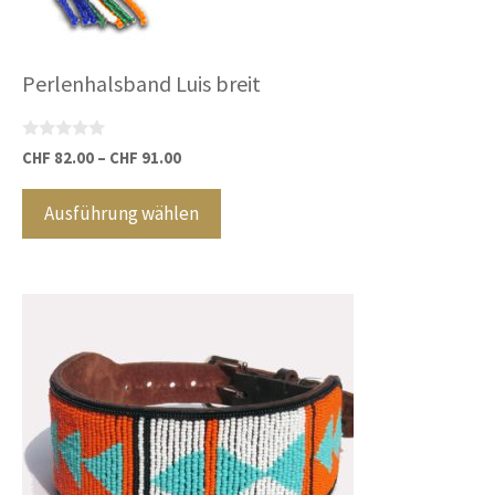
auf
der
Produktseite
Perlenhalsband Luis breit
gewählt
werden
0
CHF
82.00
–
CHF
91.00
v
o
n
Ausführung wählen
5
Dieses
Produkt
weist
mehrere
Varianten
auf.
Die