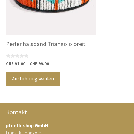
Optionen
können
auf
der
Produktseite
gewählt
Perlenhalsband Triangolo breit
werden
0
CHF
91.00
–
CHF
99.00
v
o
n
Ausführung wählen
5
Kontakt
pfoetli-shop GmbH
Franziska Mangold