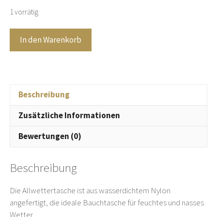
1 vorrätig
NijensHANNOVER
In den Warenkorb
HS
75512
-
Bauchtasche
-
Beschreibung
Gassitasche
Zusätzliche Informationen
-
wasserdicht
Bewertungen (0)
-
rot
Beschreibung
Menge
Die Allwettertasche ist aus wasserdichtem Nylon
angefertigt, die ideale Bauchtasche für feuchtes und nasses
Wetter.