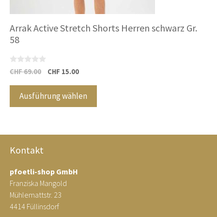
Produktseite
gewählt
Arrak Active Stretch Shorts Herren schwarz Gr.
werden
58
0
Ursprünglicher
Aktueller
CHF
69.00
CHF
15.00
v
Preis
Preis
o
n
war:
ist:
Ausführung wählen
5
CHF 69.00
CHF 15.00.
Kontakt
pfoetli-shop GmbH
Franziska Mangold
Mühlemattstr. 23
4414 Füllinsdorf