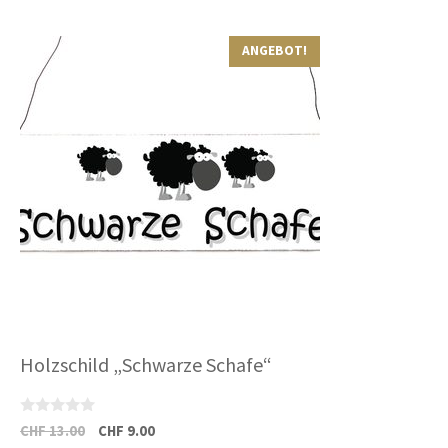
ANGEBOT!
Holzschild „Schwarze Schafe“
0
Ursprünglicher
Aktueller
CHF
13.00
CHF
9.00
v