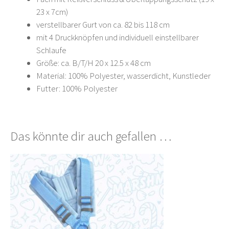
23 x 7cm)
verstellbarer Gurt von ca. 82 bis 118 cm
mit 4 Druckknöpfen und individuell einstellbarer
Schlaufe
Größe: ca. B/T/H 20 x 12.5 x 48 cm
Material: 100% Polyester, wasserdicht, Kunstleder
Futter: 100% Polyester
Das könnte dir auch gefallen …
Dieses
Produkt
weist
mehrere
Varianten
auf.