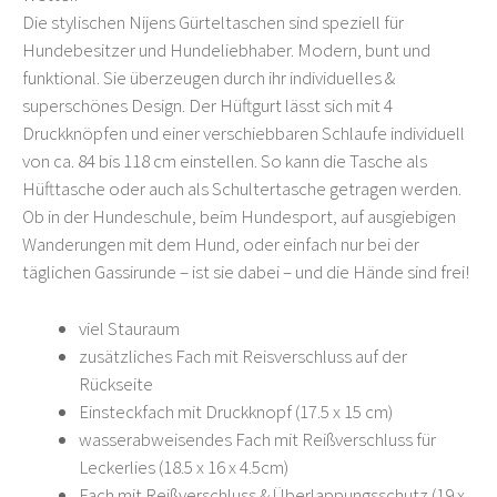
Die stylischen Nijens Gürteltaschen sind speziell für
Hundebesitzer und Hundeliebhaber. Modern, bunt und
funktional. Sie überzeugen durch ihr individuelles &
superschönes Design. Der Hüftgurt lässt sich mit 4
Druckknöpfen und einer verschiebbaren Schlaufe individuell
von ca. 84 bis 118 cm einstellen. So kann die Tasche als
Hüfttasche oder auch als Schultertasche getragen werden.
Ob in der Hundeschule, beim Hundesport, auf ausgiebigen
Wanderungen mit dem Hund, oder einfach nur bei der
täglichen Gassirunde – ist sie dabei – und die Hände sind frei!
viel Stauraum
zusätzliches Fach mit Reisverschluss auf der
Rückseite
Einsteckfach mit Druckknopf (17.5 x 15 cm)
wasserabweisendes Fach mit Reißverschluss für
Leckerlies (18.5 x 16 x 4.5cm)
Fach mit Reißverschluss & Überlappungsschutz (19 x