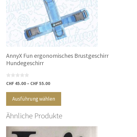
Die
Optionen
können
auf
der
Produktseite
gewählt
AnnyX Fun ergonomisches Brustgeschirr
werden
Hundegeschirr
0
CHF
45.00
–
CHF
55.00
v
o
n
Ausführung wählen
5
Ähnliche Produkte
Dieses