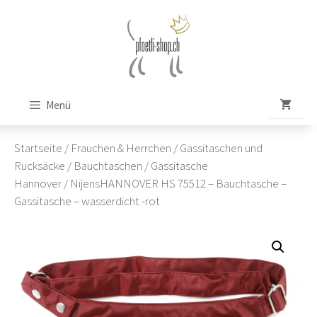
Zum
Inhalt
springen
Menü
Startseite
/
Frauchen & Herrchen
/
Gassitaschen und
Rucksäcke
/
Bauchtaschen
/
Gassitasche
Hannover
/ NijensHANNOVER HS 75512 – Bauchtasche –
Gassitasche – wasserdicht -rot