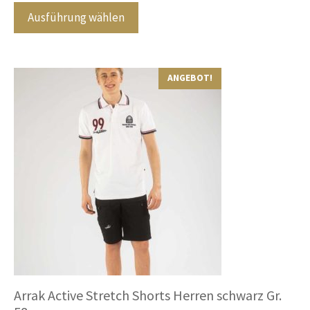
n
Ausführung wählen
5
Dieses
ANGEBOT!
Produkt
weist
mehrere
Varianten
auf.
Die
Optionen
können
auf
der
Produktseite
gewählt
Arrak Active Stretch Shorts Herren schwarz Gr.
werden