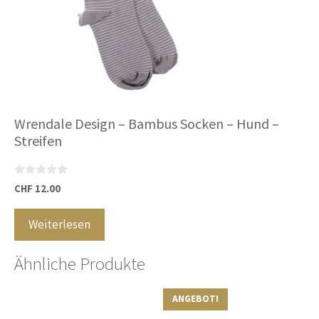
Wrendale Design – Bambus Socken – Hund –
Streifen
0
CHF
12.00
v
o
n
Weiterlesen
5
Ähnliche Produkte
ANGEBOT!