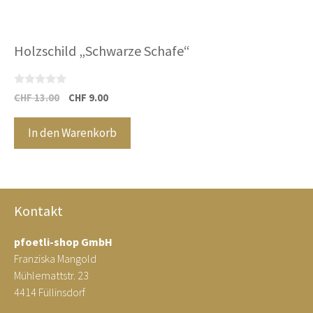
Holzschild „Schwarze Schafe“
0
Ursprünglicher
Aktueller
CHF
13.00
CHF
9.00
v
Preis
Preis
o
n
war:
ist:
In den Warenkorb
5
CHF 13.00
CHF 9.00.
Kontakt
pfoetli-shop GmbH
Franziska Mangold
Mühlemattstr. 23
4414 Füllinsdorf