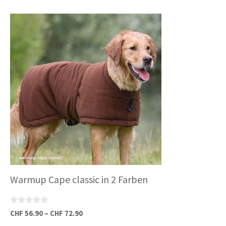
Dieses
Produkt
weist
mehrere
Varianten
auf.
Die
Optionen
können
auf
der
Produktseite
gewählt
Warmup Cape classic in 2 Farben
werden
0
CHF
56.90
–
CHF
72.90
v
o